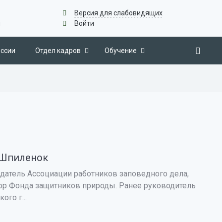
Версия для слабовидящих
u
Войти
ссии
Отдел кадров
Обучение
 Шпиленок
датель Ассоциации работников заповедного дела,
ор Фонда защитников природы. Ранее руководитель
ого г...