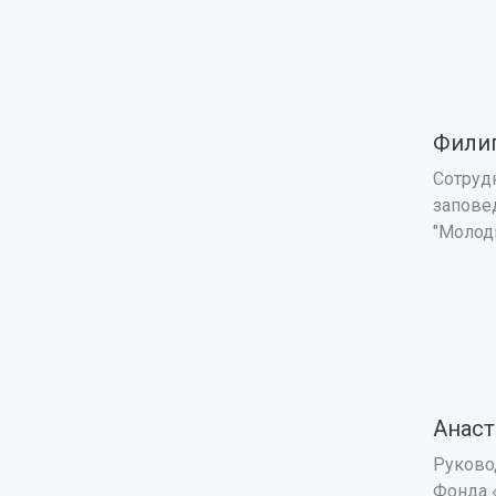
Филип
Сотруд
запове
"Молоды
Анаст
Руково
Фонда 