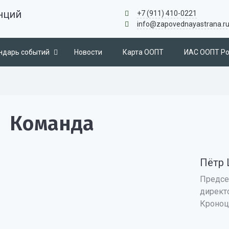
нций
+7 (911) 410-0221
info@zapovednayastrana.r
ндарь событий
Новости
Карта ООПТ
ИАС ООПТ Ро
Команда
Пётр
Предсе
директ
Кроноцк