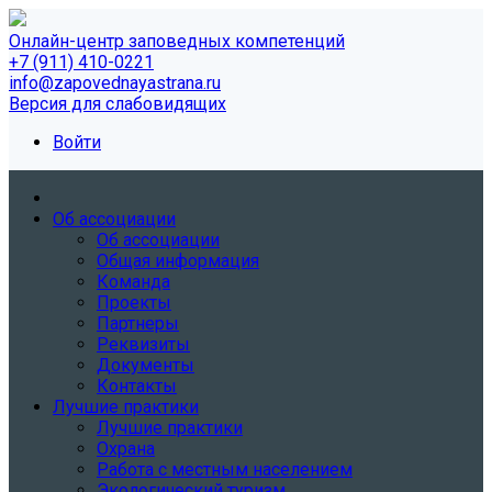
Онлайн-центр заповедных компетенций
+7 (911) 410-0221
info@zapovednayastrana.ru
Версия для слабовидящих
Войти
Об ассоциации
Об ассоциации
Общая информация
Команда
Проекты
Партнеры
Реквизиты
Документы
Контакты
Лучшие практики
Лучшие практики
Охрана
Работа с местным населением
Экологический туризм